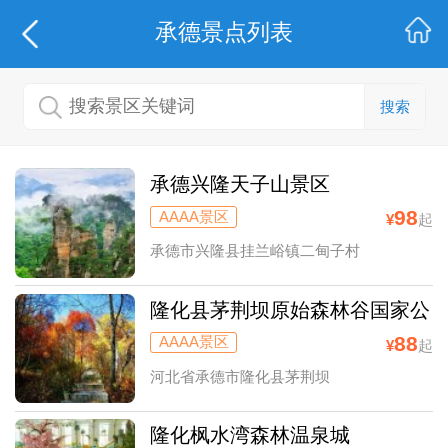
承德
景点列表
搜索
承德兴隆天子山景区
98
AAAA景区
¥
起
承德市兴隆县挂兰峪镇二甸子村
隆化县茅荆坝原始森林谷国家公
园
88
AAAA景区
¥
起
河北省承德市隆化县茅荆坝
隆化枫水湾森林温泉城