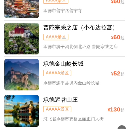
60
AAAA景区
¥
起
承德市普宁路普宁寺
普陀宗乘之庙（小布达拉宫）
60
AAAA景区
¥
起
承德市狮子沟北侧北环路 普陀宗乘之庙
承德金山岭长城
52
AAAAA景区
¥
起
承德市滦平县境内金山岭长城
承德避暑山庄
130
AAAAA景区
¥
起
河北省承德市双桥区丽正门大街