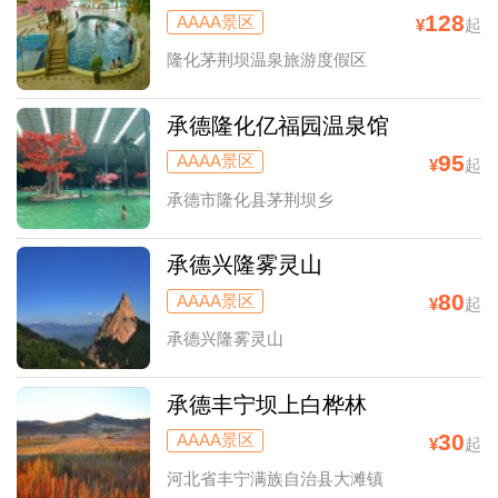
128
AAAA景区
¥
起
隆化茅荆坝温泉旅游度假区
承德隆化亿福园温泉馆
95
AAAA景区
¥
起
承德市隆化县茅荆坝乡
承德兴隆雾灵山
80
AAAA景区
¥
起
承德兴隆雾灵山
承德丰宁坝上白桦林
30
AAAA景区
¥
起
河北省丰宁满族自治县大滩镇