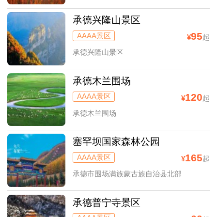
承德兴隆山景区
95
AAAA景区
¥
起
承德兴隆山景区
承德木兰围场
120
AAAA景区
¥
起
承德木兰围场
塞罕坝国家森林公园
165
AAAA景区
¥
起
承德市围场满族蒙古族自治县北部
承德普宁寺景区