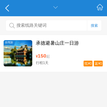
搜索
承德避暑山庄一日游
自驾游
150
¥
起
行程1天
抵¥0
返¥0