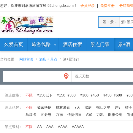
您好，欢迎来到承德旅游在线-92chengde.com！
会员登录
|
免费注册
分销商
酒 + 景
久爱首页
旅游线路
酒店住宿
景点门票
景+酒
当前位置：
网站首页
/
酒店 + 景点
/
酒+景预订
酒店价格：
不限
¥150以下
¥150~¥300
¥300~¥450
¥450~¥600
¥60
酒店品牌：
不限
如家快捷
格林豪泰
7天
汉庭
锦江之星
速8
桔子
马瑞卡
宜必思
万丽
快捷假日
A家
万凯
阁雅公寓
尚
景点级别：
不限
AA
AAA
AAAA
AAAAA