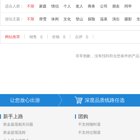
适合人群：
不限
家庭
情侣
个人
老人
商务
公司
朋友
同学
游玩主题：
不限
滑雪
休闲
文化
登山
探险
温泉
演出
摄影
网站推荐
销售
价格
点评
非常抱歉，没有找到符合您条件的产品
让您放心出游
深度品质线路任选
新手上路
团购
奖金返现相关问题
不支持随时退
奖金提现流程
不支持过期退