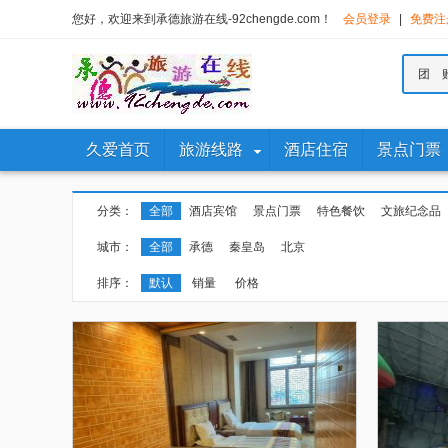
您好，欢迎来到承德旅游在线-92chengde.com！
会员登录
|
免费注
团 
久爱首页
旅游线路
酒店住宿
景点门票
分类：
全部
酒店宾馆
景点门票
特色餐饮
文旅纪念品
城市：
全部
承德
秦皇岛
北京
排序：
默认
销量
价格