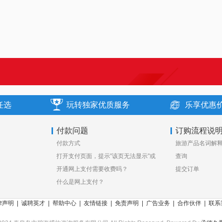
任选
玩转独家优质服务
乐享优惠
付款问题
订购流程说
付款方式
旅游产品名词解
打开支付页面，提示”该页无法显示”或
查询
空白页，可能是什么原因？
开通网上支付需要收费吗？
提交订单
什么是网上支付？
律声明
|
诚聘英才
|
帮助中心
|
友情链接
|
免责声明
|
广告业务
|
合作伙伴
|
联系