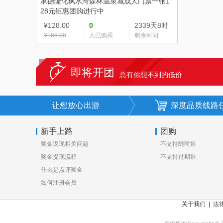
承德
隆化枫水湾森林温泉城成人门票一张1
28元钜惠团购进行中
¥128.00
0
2339天8时
¥188.00
人已购买
剩余时间
即将开团
总有你想不到的低价
让您放心出游
深度品质线路
新手上路
团购
奖金返现相关问题
不支持随时退
奖金提现流程
不支持过期退
什么是点评奖金
如何注册会员
关于我们
|
法