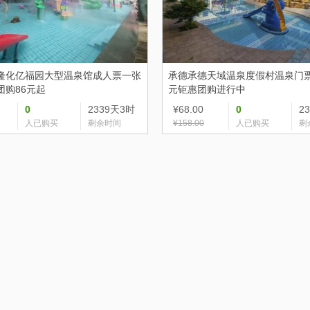
隆化亿福园大型温泉馆成人票一张
承德
承德天域温泉度假村温泉门票
团购86元起
元钜惠团购进行中
0
2339天3时
¥68.00
0
2
人已购买
剩余时间
¥158.00
人已购买
剩