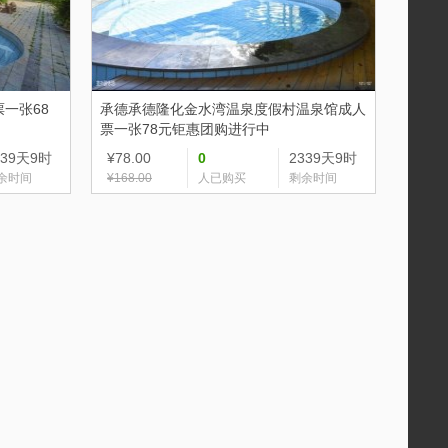
一张68
承德
承德隆化金水湾温泉度假村温泉馆成人
票一张78元钜惠团购进行中
339天9时
¥78.00
0
2339天9时
余时间
¥168.00
人已购买
剩余时间