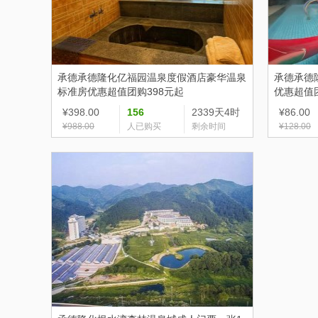
承德
承德隆化亿福园温泉度假酒店豪华温泉
承德
承德
标准房优惠超值团购398元起
优惠超值
¥398.00
156
2339天4时
¥86.00
¥988.00
人已购买
剩余时间
¥128.00