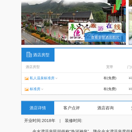
查看全部酒店图片
酒店房型
酒店房型
宽带
门
私人温泉标准房
有(免费)
¥
标准房
有(免费)
¥
酒店详情
客户点评
酒店咨询
开业时间:2018年
|
装修时间:
金水湾温泉民间俗称“热河神泉”，隆化金水湾温泉度假