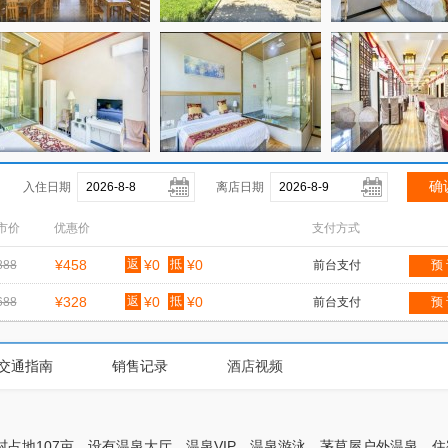
入住日期
离店日期
市价
优惠价
支付方式
¥458
返
¥0
抵
¥0
888
前台支付
预
¥328
返
¥0
抵
¥0
688
前台支付
预
交通指南
销售记录
酒店视频
村占地107亩，设有温泉大厅、温泉VIP、温泉游泳、茅草屋户外温泉、住