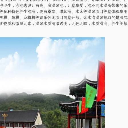
净卫生，泳池边设计有高、底温泉池，让您享受，泡不同水温所带来的乐
等多种特色养生泡浴，更有桑拿、维其浴、水床等温泉项目等您体验享用
围棋、象棋、麻将机等娱乐休闲项目向您开放。金水湾温泉抽取的是深层
矿物质和微量元素，温泉水质清澈透明，无色无味，水质滑润、养生美颜