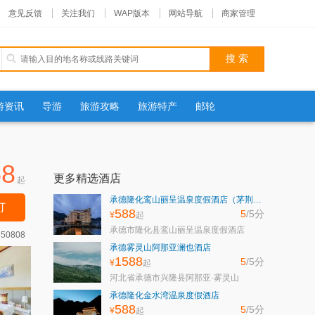
意见反馈
关注我们
WAP版本
网站导航
商家管理
游资讯
导游
旅游攻略
旅游特产
邮轮
58
更多精选酒店
起
承德隆化鸾山丽呈温泉度假酒店（茅荆坝七家温泉村）
订
588
5
/5
分
¥
起
承德市隆化县鸾山丽呈温泉度假酒店
350808
承德雾灵山阿那亚澜也酒店
1588
5
/5
分
¥
起
河北省承德市兴隆县阿那亚·雾灵山
承德隆化金水湾温泉度假酒店
588
5
/5
分
¥
起