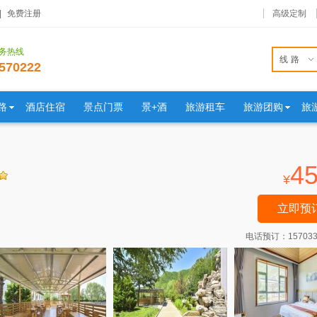
|
免费注册
高级定制
服务热线
线路
570222
路
酒店住宿
景点门票
景+酒
旅游租车
旅游团购
旅
4
¥
立即预
电话预订：
15703