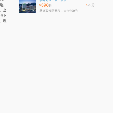
承德元宝山假日酒店
398
趣。
5
/5
分
¥
起
。当
承德双滦区元宝山大街399号
地下
、理