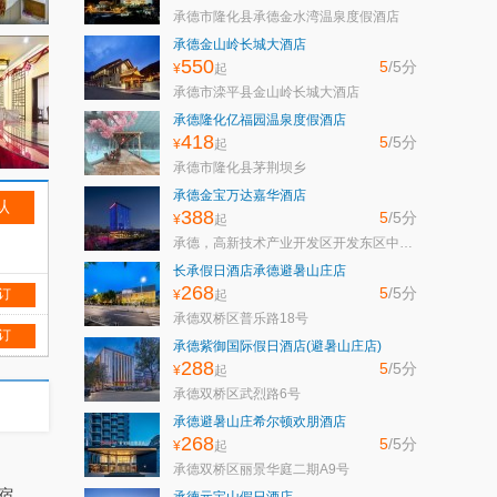
承德市隆化县承德金水湾温泉度假酒店
承德金山岭长城大酒店
550
5
/5
分
¥
起
承德市滦平县金山岭长城大酒店
承德隆化亿福园温泉度假酒店
418
5
/5
分
¥
起
承德市隆化县茅荆坝乡
承德金宝万达嘉华酒店
388
5
/5
分
¥
起
承德，高新技术产业开发区开发东区中路金宝大厦
长承假日酒店承德避暑山庄店
268
5
/5
分
 订
¥
起
承德双桥区普乐路18号
 订
承德紫御国际假日酒店(避暑山庄店)
288
5
/5
分
¥
起
承德双桥区武烈路6号
承德避暑山庄希尔顿欢朋酒店
268
5
/5
分
¥
起
承德双桥区丽景华庭二期A9号
宿、