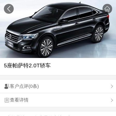
5座帕萨特2.0T轿车
客户点评(0条)
查看详情