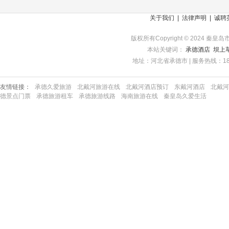
关于我们
|
法律声明
|
诚聘
版权所有Copyright © 2024 秦皇岛市
本站关键词：
承德酒店
坝上
地址：河北省承德市 | 服务热线：1863357
友情链接：
承德久爱旅游
北戴河旅游在线
北戴河酒店预订
东戴河酒店
北戴河
德景点门票
承德旅游租车
承德旅游线路
海南旅游在线
秦皇岛久爱生活