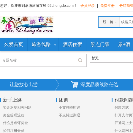
您好，欢迎来到承德旅游在线-92chengde.com！
会员登录
|
免费注册
分销商
线 路
久爱首页
旅游线路
酒店住宿
景点门票
景+酒
暂无
让您放心出游
深度品质线路任选
新手上路
团购
付款问
奖金返现相关问题
不支持随时退
付款方式
奖金提现流程
不支持过期退
打开支付页
什么是点评奖金
法显示”或
开通网上支
如何注册会员
么原因？
什么是网上